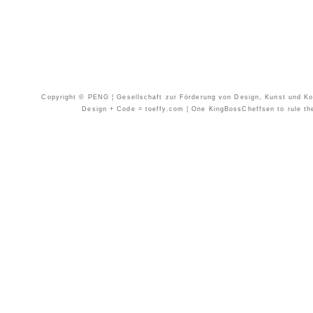
Copyright © PENG ¦ Gesellschaft zur Förderung von Design, Kunst und Kom
Design + Code = toeffy.com ¦ One KingBossCheffsen to rule them