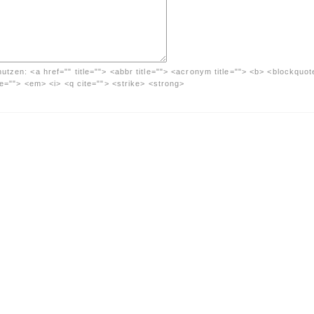
nutzen:
<a href="" title=""> <abbr title=""> <acronym title=""> <b> <blockquot
me=""> <em> <i> <q cite=""> <strike> <strong>