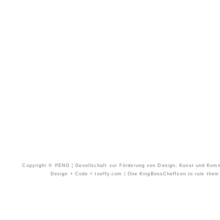
Copyright © PENG ¦ Gesellschaft zur Förderung von Design, Kunst und Kommun
Design + Code = toeffy.com ¦ One KingBossCheffsen to rule them a