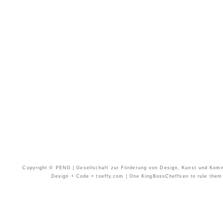
Copyright © PENG ¦ Gesellschaft zur Förderung von Design, Kunst und Kommun
Design + Code = toeffy.com ¦ One KingBossCheffsen to rule them a