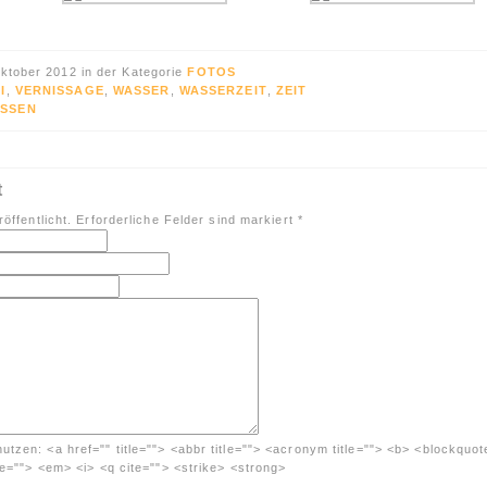
ktober 2012 in der Kategorie
FOTOS
I
,
VERNISSAGE
,
WASSER
,
WASSERZEIT
,
ZEIT
SSEN
t
öffentlicht. Erforderliche Felder sind markiert
*
nutzen:
<a href="" title=""> <abbr title=""> <acronym title=""> <b> <blockquot
me=""> <em> <i> <q cite=""> <strike> <strong>