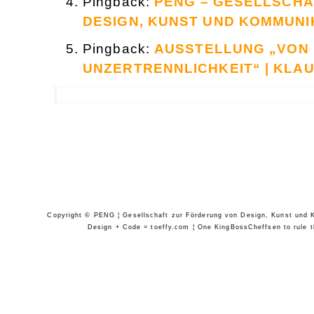
Pingback:
PENG – GESELLSCHA
DESIGN, KUNST UND KOMMUNI
Pingback:
AUSSTELLUNG „VON 
UNZERTRENNLICHKEIT“ | KLA
Copyright © PENG ¦ Gesellschaft zur Förderung von Design, Kunst und Ko
Design + Code = toeffy.com ¦ One KingBossCheffsen to rule th