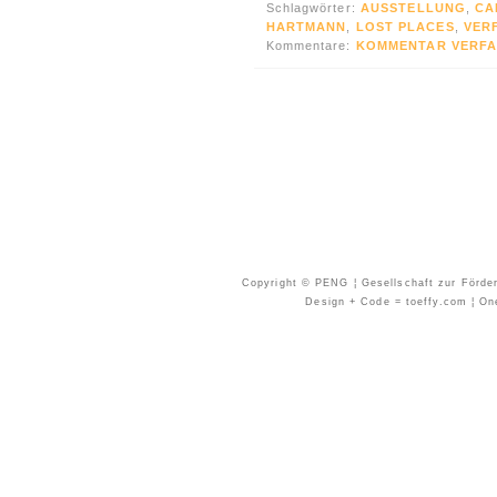
Schlagwörter:
AUSSTELLUNG
,
CA
HARTMANN
,
LOST PLACES
,
VER
Kommentare:
KOMMENTAR VERFA
Copyright © PENG ¦ Gesellschaft zur Förder
Design + Code = toeffy.com ¦ One