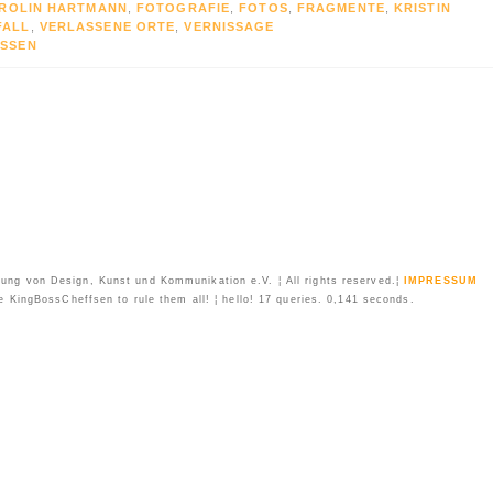
ROLIN HARTMANN
,
FOTOGRAFIE
,
FOTOS
,
FRAGMENTE
,
KRISTIN
FALL
,
VERLASSENE ORTE
,
VERNISSAGE
SSEN
ung von Design, Kunst und Kommunikation e.V. ¦ All rights reserved.¦
IMPRESSUM
 KingBossCheffsen to rule them all! ¦ hello! 17 queries. 0,141 seconds.