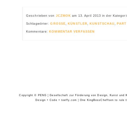
Geschrieben von
JCZMOK
am 13. April 2013 in der Kategor
Schlagwörter:
GROSSE
,
KÜNSTLER
,
KUNSTSCHAU
,
PART
Kommentare:
KOMMENTAR VERFASSEN
Copyright © PENG ¦ Gesellschaft zur Förderung von Design, Kunst und Ko
Design + Code = toeffy.com ¦ One KingBossCheffsen to rule th