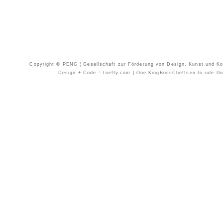
Copyright © PENG ¦ Gesellschaft zur Förderung von Design, Kunst und Kom
Design + Code = toeffy.com ¦ One KingBossCheffsen to rule them