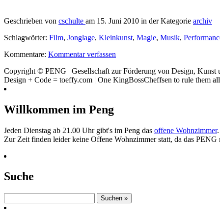
Geschrieben von
cschulte
am 15. Juni 2010 in der Kategorie
archiv
Schlagwörter:
Film
,
Jonglage
,
Kleinkunst
,
Magie
,
Musik
,
Performanc
Kommentare:
Kommentar verfassen
Copyright © PENG ¦ Gesellschaft zur Förderung von Design, Kunst un
Design + Code = toeffy.com ¦ One KingBossCheffsen to rule them all! 
Willkommen im Peng
Jeden Dienstag ab 21.00 Uhr gibt's im Peng das
offene Wohnzimmer
Zur Zeit finden leider keine Offene Wohnzimmer statt, da das PENG
Suche