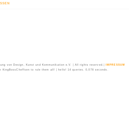
SSEN
ung von Design, Kunst und Kommunikation e.V. ¦ All rights reserved.¦
IMPRESSUM
 KingBossCheffsen to rule them all! ¦ hello! 14 queries. 0,076 seconds.