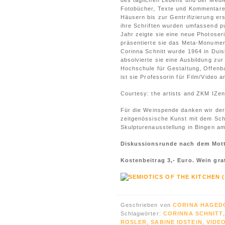
des täglichen Lebens und der Medi
Fotobücher, Texte und Kommentare z
Häusern bis zur Gentrifizierung ers
ihre Schriften wurden umfassend pu
Jahr zeigte sie eine neue Photoser
präsentierte sie das Meta-Monumen
Corinna Schnitt wurde 1964 in Duis
absolvierte sie eine Ausbildung zur
Hochschule für Gestaltung, Offenb
ist sie Professorin für Film/Video
Courtesy: the artists and ZKM IZe
Für die Weinspende danken wir der
zeitgenössische Kunst mit dem Sch
Skulpturenausstellung in Bingen am 
Diskussionsrunde nach dem Mot
Kostenbeitrag 3,- Euro. Wein grati
Geschrieben von
CORINA HAGED
Schlagwörter:
CORINNA SCHNITT
ROSLER
,
SABINE IDSTEIN
,
VIDE