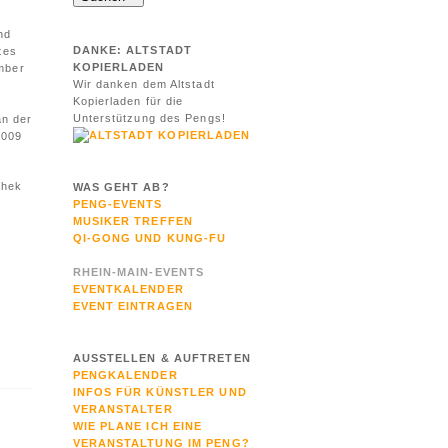
nd
DANKE: ALTSTADT
tes
KOPIERLADEN
ember
Wir danken dem Altstadt
.
Kopierladen für die
Unterstützung des Pengs!
an der
2009
thek
WAS GEHT AB?
PENG-EVENTS
MUSIKER TREFFEN
QI-GONG UND KUNG-FU
RHEIN-MAIN-EVENTS
EVENTKALENDER
EVENT EINTRAGEN
AUSSTELLEN & AUFTRETEN
PENGKALENDER
INFOS FÜR KÜNSTLER UND
VERANSTALTER
WIE PLANE ICH EINE
VERANSTALTUNG IM PENG?