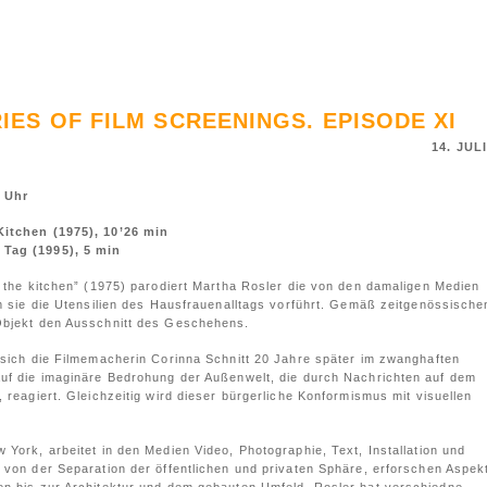
IES OF FILM SCREENINGS. EPISODE XI
14. JUL
9 Uhr
Kitchen (1975), 10’26 min
 Tag (1995), 5 min
f the kitchen” (1975) parodiert Martha Rosler die von den damaligen Medien
em sie die Utensilien des Hausfrauenalltags vorführt. Gemäß zeitgenössische
Objekt den Ausschnitt des Geschehens.
 sich die Filmemacherin Corinna Schnitt 20 Jahre später im zwanghaften
auf die imaginäre Bedrohung der Außenwelt, die durch Nachrichten auf dem
 reagiert. Gleichzeitig wird dieser bürgerliche Konformismus mit visuellen
York, arbeitet in den Medien Video, Photographie, Text, Installation und
 von der Separation der öffentlichen und privaten Sphäre, erforschen Aspek