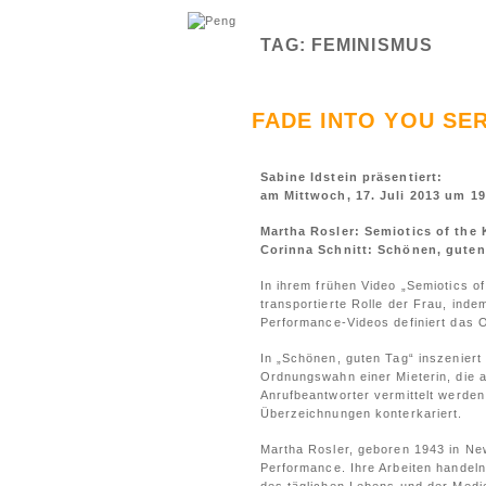
TAG: FEMINISMUS
FADE INTO YOU SER
Sabine Idstein präsentiert:
am Mittwoch, 17. Juli 2013 um 1
Martha Rosler: Semiotics of the 
Corinna Schnitt: Schönen, guten
In ihrem frühen Video „Semiotics o
transportierte Rolle der Frau, ind
Performance-Videos definiert das 
In „Schönen, guten Tag“ inszeniert
Ordnungswahn einer Mieterin, die 
Anrufbeantworter vermittelt werden,
Überzeichnungen konterkariert.
Martha Rosler, geboren 1943 in New 
Performance. Ihre Arbeiten handeln