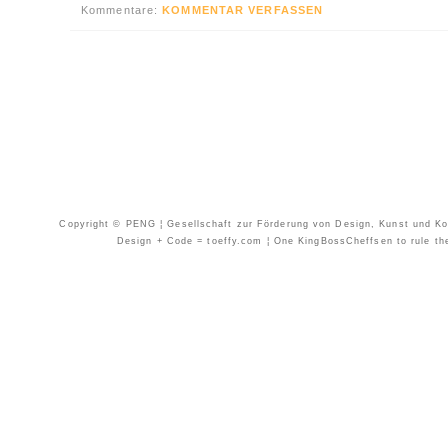
Kommentare:
KOMMENTAR VERFASSEN
Copyright © PENG ¦ Gesellschaft zur Förderung von Design, Kunst und Kom
Design + Code = toeffy.com ¦ One KingBossCheffsen to rule them