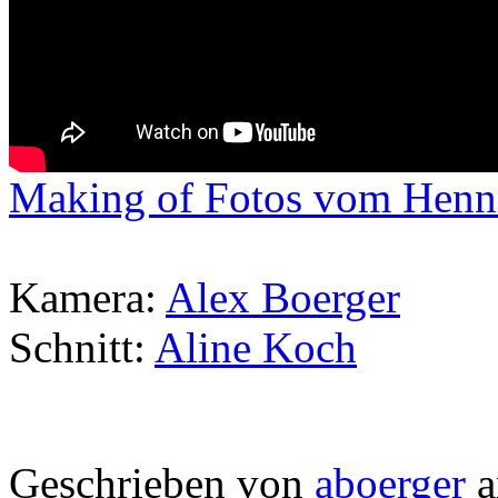
Making of Fotos vom Henn
Kamera:
Alex Boerger
Schnitt:
Aline Koch
Geschrieben von
aboerger
a