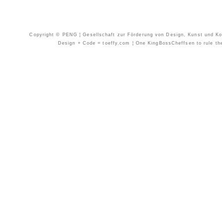
Copyright © PENG ¦ Gesellschaft zur Förderung von Design, Kunst und Kom
Design + Code = toeffy.com ¦ One KingBossCheffsen to rule them