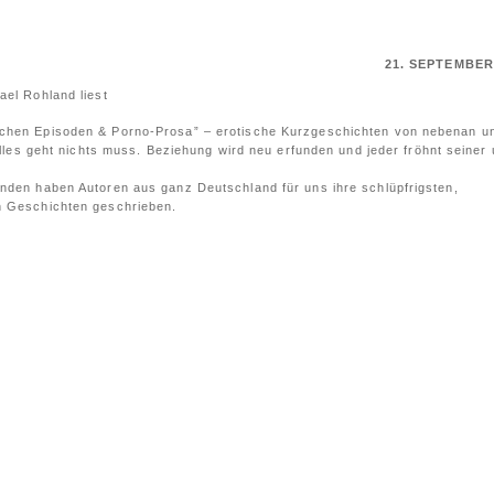
21. SEPTEMBER
ael Rohland liest
schen Episoden & Porno-Prosa” – erotische Kurzgeschichten von nebenan u
 Alles geht nichts muss. Beziehung wird neu erfunden und jeder fröhnt seiner 
nden haben Autoren aus ganz Deutschland für uns ihre schlüpfrigsten,
n Geschichten geschrieben.