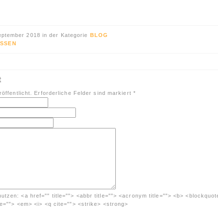
eptember 2018 in der Kategorie
BLOG
SSEN
t
öffentlicht. Erforderliche Felder sind markiert
*
nutzen:
<a href="" title=""> <abbr title=""> <acronym title=""> <b> <blockquot
me=""> <em> <i> <q cite=""> <strike> <strong>