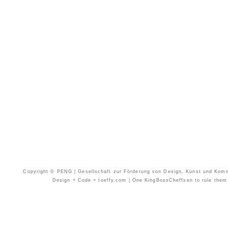
Copyright © PENG ¦ Gesellschaft zur Förderung von Design, Kunst und Kommun
Design + Code = toeffy.com ¦ One KingBossCheffsen to rule them a