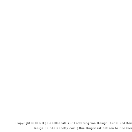
Copyright © PENG ¦ Gesellschaft zur Förderung von Design, Kunst und Komm
Design + Code = toeffy.com ¦ One KingBossCheffsen to rule them 