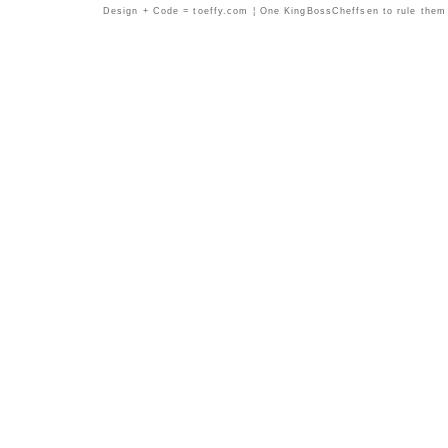
Design + Code = toeffy.com ¦ One KingBossCheffsen to rule them a