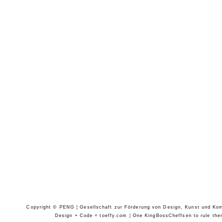
Copyright © PENG ¦ Gesellschaft zur Förderung von Design, Kunst und Komm
Design + Code = toeffy.com ¦ One KingBossCheffsen to rule them 