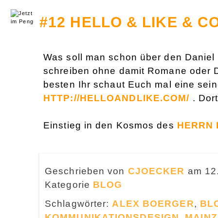
#12 HELLO & LIKE & C
Was soll man schon über den Daniel
schreiben ohne damit Romane oder D
besten Ihr schaut Euch mal eine sei
HTTP://HELLOANDLIKE.COM/
. Dort
Einstieg in den Kosmos des
HERRN
Geschrieben von
CJOECKER
am 12
Kategorie
BLOG
Schlagwörter:
ALEX BOERGER
,
BL
KOMMUNIKATIONSDESIGN
,
MAINZ