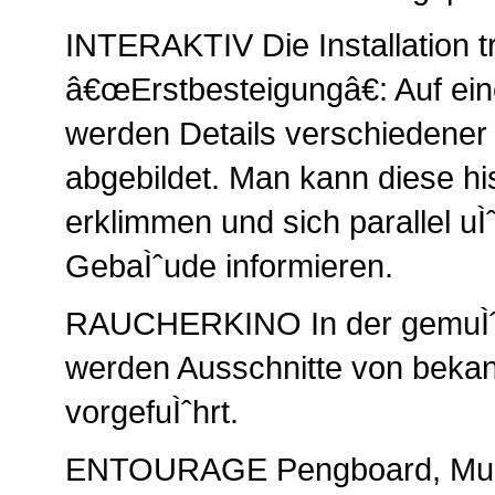
INTERAKTIV Die Installation tra
â€œErstbesteigungâ€: Auf ei
werden Details verschiedene
abgebildet. Man kann diese h
erklimmen und sich parallel uÌ
GebaÌˆude informieren.
RAUCHERKINO In der gemuÌˆt
werden Ausschnitte von beka
vorgefuÌˆhrt.
ENTOURAGE Pengboard, Mur