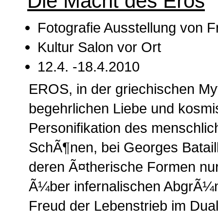
Die Macht des Eros
Fotografie Ausstellung von
Kultur Salon vor Ort
12.4. -18.4.2010
EROS, in der griechischen Myt
begehrlichen Liebe und kosmis
Personifikation des menschli
SchÃ¶nen, bei Georges Bataill
deren Ã¤therische Formen nu
Ã¼ber infernalischen AbgrÃ¼n
Freud der Lebenstrieb im Dual