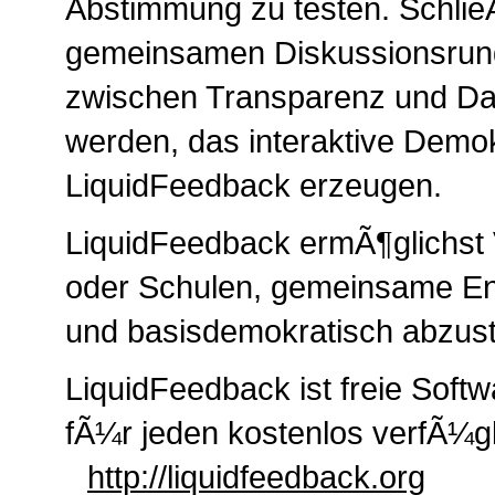
Abstimmung zu testen. SchlieÃŸ
gemeinsamen Diskussionsrun
zwischen Transparenz und Da
werden, das interaktive Demok
LiquidFeedback erzeugen.
LiquidFeedback ermÃ¶glichst 
oder Schulen, gemeinsame En
und basisdemokratisch abzus
LiquidFeedback ist freie Softw
fÃ¼r jeden kostenlos verfÃ¼gb
http://liquidfeedback.org