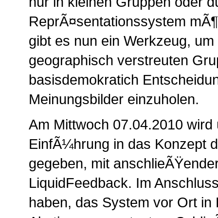
nur in kleinen Gruppen oder d
ReprÃ¤sentationssystem mÃ¶g
gibt es nun ein Werkzeug, um
geographisch verstreuten Grup
basisdemokratich Entscheidun
Meinungsbilder einzuholen.
Am Mittwoch 07.04.2010 wird 
EinfÃ¼hrung in das Konzept 
gegeben, mit anschlieÃŸender
LiquidFeedback. Im Anschluss 
haben, das System vor Ort in