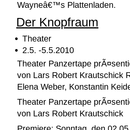
Wayneâ€™s Plattenladen.
Der Knopfraum
Theater
2.5. -5.5.2010
Theater Panzertape prÃ¤sent
von Lars Robert Krautschick 
Elena Weber, Konstantin Keide
Theater Panzertape prÃ¤sent
von Lars Robert Krautschick
Premiere: Sonntag, den 02.05