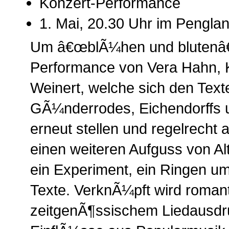
Konzert-Performance
1. Mai, 20.30 Uhr im Pengla
Um â€œblÃ¼hen und blutenâ€ 
Performance von Vera Hahn, 
Weinert, welche sich den Text
GÃ¼nderrodes, Eichendorffs 
erneut stellen und regelrecht 
einen weiteren Aufguss von Al
ein Experiment, ein Ringen um
Texte. VerknÃ¼pft wird romant
zeitgenÃ¶ssischem Liedausdr