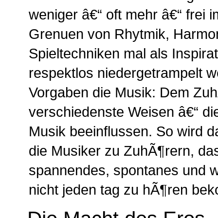
weniger â€“ oft mehr â€“ frei 
Grenuen von Rhytmik, Harmon
Spieltechniken mal als Inspira
respektlos niedergetrampelt 
Vorgaben die Musik: Dem ZuhÃ
verschiedenste Weisen â€“ di
Musik beeinflussen. So wird 
die Musiker zu ZuhÃ¶rern, das
spannendes, spontanes und wi
nicht jeden tag zu hÃ¶ren be