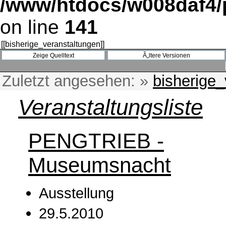
/www/htdocs/w008daf4/p
on line
141
[[
bisherige_veranstaltungen
]]
Zuletzt angesehen:
»
bisherige_
Veranstaltungsliste
PENGTRIEB -
Museumsnacht
Ausstellung
29.5.2010