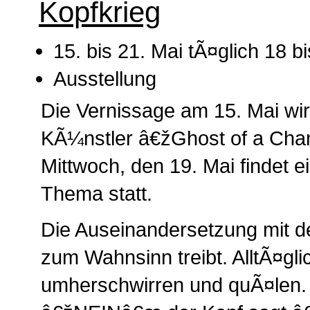
Kopfkrieg
15. bis 21. Mai tÃ¤glich 18 b
Ausstellung
Die Vernissage am 15. Mai wi
KÃ¼nstler â€žGhost of a Cha
Mittwoch, den 19. Mai findet
Thema statt.
Die Auseinandersetzung mit d
zum Wahnsinn treibt. AlltÃ¤gli
umherschwirren und quÃ¤len.