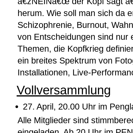
â€žNEINâ€œ der Kopf sagt â
herum. Wie soll man sich da 
Schizophrenie, Burnout, Wahn
von Entscheidungen sind nur e
Themen, die Kopfkrieg definier
ein breites Spektrum von Foto
Installationen, Live-Performa
Vollversammlung
27. April, 20.00 Uhr im Peng
Alle Mitglieder sind stimmberec
eingeladen. Ab 20 Uhr im PE