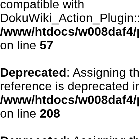
compatible with
DokuWiki_Action_Plugin::r
/www/htdocs/w008daf4/p
on line
57
Deprecated
: Assigning t
reference is deprecated i
/www/htdocs/w008daf4/p
on line
208