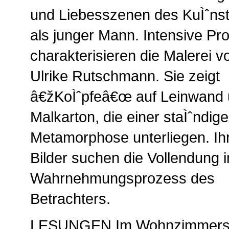
und Liebesszenen des KuÌˆnst
als junger Mann. Intensive Pr
charakterisieren die Malerei v
Ulrike Rutschmann. Sie zeigt
â€žKoÌˆpfeâ€œ auf Leinwand
Malkarton, die einer staÌˆndig
Metamorphose unterliegen. Ih
Bilder suchen die Vollendung 
Wahrnehmungsprozess des
Betrachters.
LESUNGEN Im Wohnzimmers