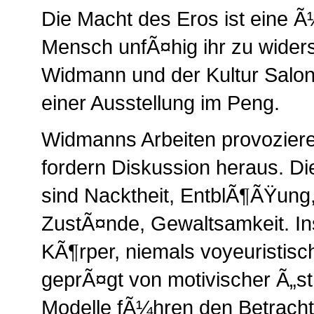
Die Macht des Eros ist eine 
Mensch unfÃ¤hig ihr zu wider
Widmann und der Kultur Sal
einer Ausstellung im Peng.
Widmanns Arbeiten provoziere
fordern Diskussion heraus. Die
sind Nacktheit, EntblÃ¶ÃŸung,
ZustÃ¤nde, Gewaltsamkeit. I
KÃ¶rper, niemals voyeuristisc
geprÃ¤gt von motivischer Ã„st
Modelle fÃ¼hren den Betrachter