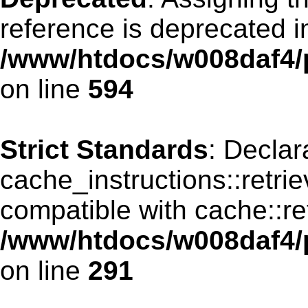
reference is deprecated i
/www/htdocs/w008daf4/p
on line
594
Strict Standards
: Declar
cache_instructions::retri
compatible with cache::re
/www/htdocs/w008daf4/p
on line
291