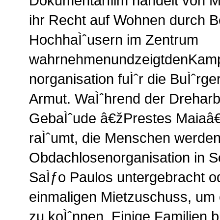
Dokumentarfilm handelt von M
ihr Recht auf Wohnen durch B
HochhaÌˆusern im Zentrum
wahrnehmenundzeigtdenKamp
norganisation fuÌˆr die BuÌˆrge
Armut. WaÌˆhrend der Dreharb
GebaÌˆude â€žPrestes Maiaâ€
raÌˆumt, die Menschen werden 
Obdachlosenorganisation in 
SaÌƒo Paulos untergebracht od
einmaligen Mietzuschuss, um 
zu koÌˆnnen. Einige Familien 