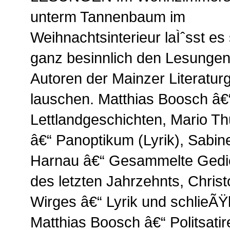
unterm Tannenbaum im
Weihnachtsinterieur laÌˆsst es 
ganz besinnlich den Lesungen
Autoren der Mainzer Literatur
lauschen. Matthias Boosch â€
Lettlandgeschichten, Mario T
â€“ Panoptikum (Lyrik), Sabin
Harnau â€“ Gesammelte Gedi
des letzten Jahrzehnts, Chris
Wirges â€“ Lyrik und schlieÃŸ
Matthias Boosch â€“ Politsatir