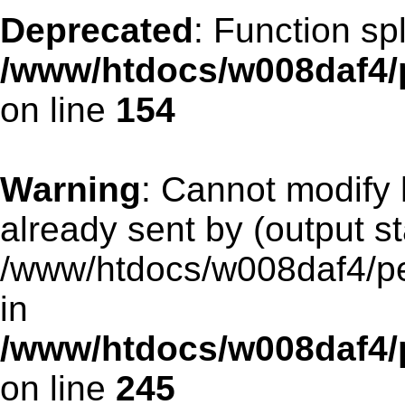
Deprecated
: Function spl
/www/htdocs/w008daf4/p
on line
154
Warning
: Cannot modify 
already sent by (output st
/www/htdocs/w008daf4/pen
in
/www/htdocs/w008daf4/p
on line
245