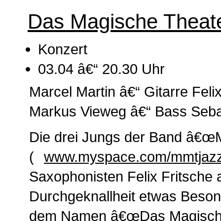
Das Magische Theat
Konzert
03.04 â€“ 20.30 Uhr
Marcel Martin â€“ Gitarre Fel
Markus Vieweg â€“ Bass Seba
Die drei Jungs der Band â€œ
(
www.myspace.com/mmtjaz
Saxophonisten Felix Fritsche 
Durchgeknallheit etwas Beson
dem Namen â€œDas Magische 