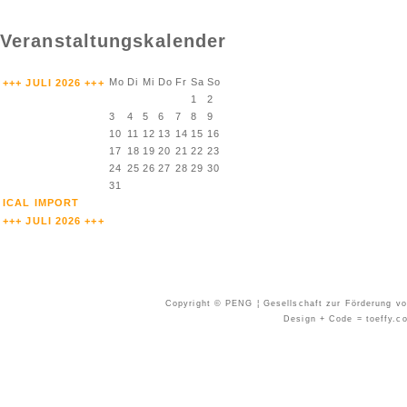
Veranstaltungskalender
Mo
Di
Mi
Do
Fr
Sa
So
+++ JULI 2026 +++
1
2
3
4
5
6
7
8
9
10
11
12
13
14
15
16
17
18
19
20
21
22
23
24
25
26
27
28
29
30
31
ICAL IMPORT
+++ JULI 2026 +++
Copyright © PENG ¦ Gesellschaft zur Förderung von
Design + Code = toeffy.co