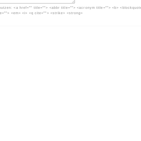
nutzen:
<a href="" title=""> <abbr title=""> <acronym title=""> <b> <blockquot
me=""> <em> <i> <q cite=""> <strike> <strong>