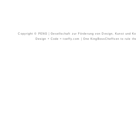
Copyright © PENG ¦ Gesellschaft zur Förderung von Design, Kunst und Kom
Design + Code = toeffy.com ¦ One KingBossCheffsen to rule them