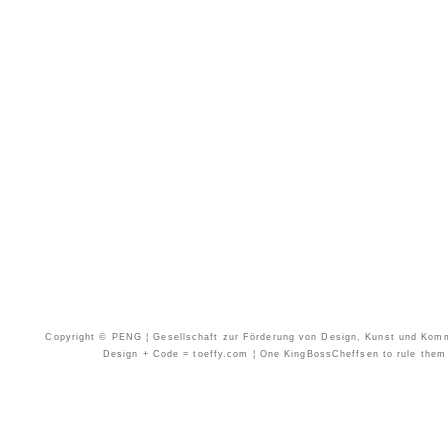
Copyright © PENG ¦ Gesellschaft zur Förderung von Design, Kunst und Kommun
Design + Code = toeffy.com ¦ One KingBossCheffsen to rule them a